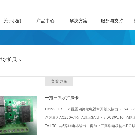
关于我们
产品中心
解决方案
服务与支持
供水扩展卡
查看更多
一拖三供水扩展卡
EM580-EXT1-2 配置四路继电器常开触头输出（TA3-TC3，T
点容量为AC250V/10mA以上3A以下；DC30V/10
TA1-TC1共5路继电器输出，再加上开路集电极输出DO
上功率适用 述扩展卡为非标配，需要时需单独订购。EM5