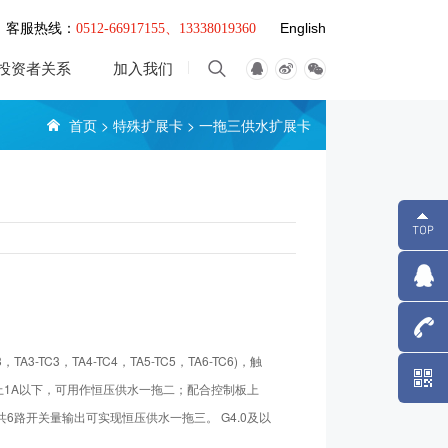
English
客服热线：
0512-66917155、13338019360
投资者关系
加入我们
首页
>
特殊扩展卡
>
一拖三供水扩展卡
A3-TC3，TA4-TC4，TA5-TC5，TA6-TC6)，触
1333801
mA以上1A以下，可用作恒压供水一拖二；配合控制板上
1共6路开关量输出可实现恒压供水一拖三。 G4.0及以
90系列部分扩展卡同EM580系列完全兼容。