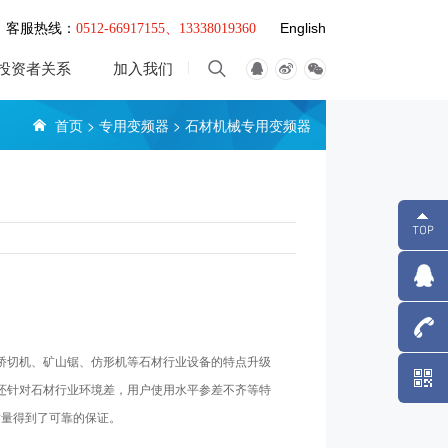
English
客服热线：
0512-66917155、13338019360
投资者关系
加入我们
首页
>
专用变频器
>
石材机械专用变频器
外桥切机、矿山锯、仿形机等石材行业设备的特点升级
1333801
外，还针对石材行业环境差，用户使用水平参差不齐等特
质量得到了可靠的保证。