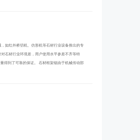
材机械，如红外桥切机、仿形机等石材行业设备推出的专
还针对石材行业环境差，用户使用水平参差不齐等特
量得到了可靠的保证。 石材框架锯由于机械传动部
回馈电能到变频器，使变频器内部母线电压升高而报
阻吸收等措施，这样不但成本高，且浪费电能，欧华
用先进的控制算法，在无需制动电阻放电的情况下，框
成本，节约电能，还提高了效率。