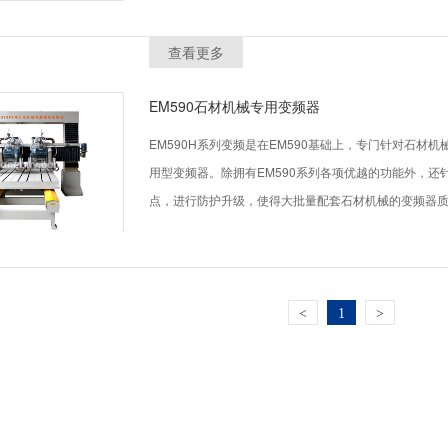
查看更多
EM590石材机械专用变频器
EM590H系列变频是在EM590基础上，专门针对石
用型变频器。除拥有EM590系列各项优越的功能外，
点，进行防护升级，使得大批量配套石材机械的变频器质
分是将电机的圆周运动变为往复运动，故在正工作时会
过压故障，要想让变频器正常工作，则必须采取制动电
传动EM59H系列框架锯专用变频器，针对此特性，采
架锯正常运行时，变频器母线电压保持恒定，大大降低
<
1
>